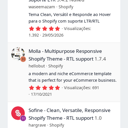
waseemazam
Shopify
Tema Clean, Versátil e Responde ao Hover
para o Shopify com suporte LTR/RTL
5
Visualizações
,
1.392
29/05/2026
0
0
e
Molla - Multipurpose Responsive
s
t
Shopify Theme - RTL support
1.7.4
H
r
e
hellobut
Shopify
l
a modern and niche eCommerce template
a
s
that is perfect for your eCommerce business.
5
Visualizações
691
,
17/10/2021
0
0
e
Sofine - Clean, Versatile, Responsive
s
t
Shopify Theme - RTL support
1.0
H
r
e
hargrave
Shopify