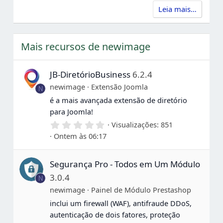
Leia mais…
Mais recursos de newimage
JB-DiretórioBusiness
6.2.4
newimage
Extensão Joomla
N
é a mais avançada extensão de diretório
para Joomla!
0
Visualizações
851
,
Ontem às 06:17
0
0
e
Segurança Pro - Todos em Um Módulo
s
t
3.0.4
N
r
e
newimage
Painel de Módulo Prestashop
l
inclui um firewall (WAF), antifraude DDoS,
a
s
autenticação de dois fatores, proteção