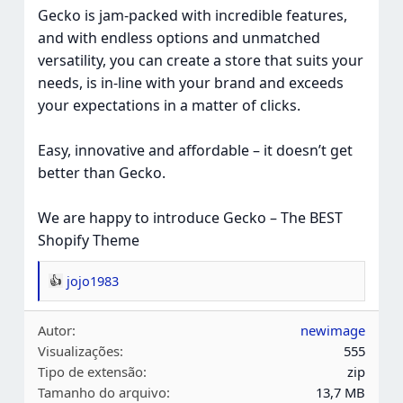
Gecko is jam-packed with incredible features,
and with endless options and unmatched
versatility, you can create a store that suits your
needs, is in-line with your brand and exceeds
your expectations in a matter of clicks.
Easy, innovative and affordable – it doesn’t get
better than Gecko.
We are happy to introduce Gecko – The BEST
Shopify Theme
jojo1983
R
e
Autor
newimage
a
Visualizações
555
ç
Tipo de extensão
zip
õ
Tamanho do arquivo
13,7 MB
e