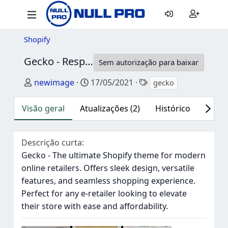
Shopify
Gecko - Responsive Shopify Theme - RTL support
Sem autorização para baixar
Autor
Data de criação
Tags
newimage
17/05/2021
gecko
Visão geral
Atualizações (2)
Histórico
Discu
Descrição curta
Gecko - The ultimate Shopify theme for modern
online retailers. Offers sleek design, versatile
features, and seamless shopping experience.
Perfect for any e-retailer looking to elevate
their store with ease and affordability.