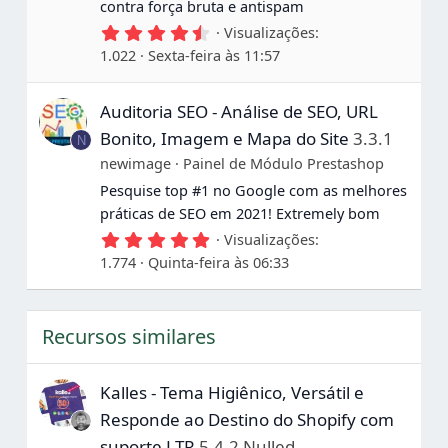
contra força bruta e antispam
4
Visualizações
,
1.022
Sexta-feira às 11:57
6
7
e
Auditoria SEO - Análise de SEO, URL
s
t
Bonito, Imagem e Mapa do Site
3.3.1
N
r
e
newimage
Painel de Módulo Prestashop
l
Pesquise top #1 no Google com as melhores
a
s
práticas de SEO em 2021! Extremely bom
5
Visualizações
,
1.774
Quinta-feira às 06:33
0
0
e
s
Recursos similares
t
r
e
l
Kalles - Tema Higiênico, Versátil e
a
s
Responde ao Destino do Shopify com
suporte LTR
5.4.2 Nulled