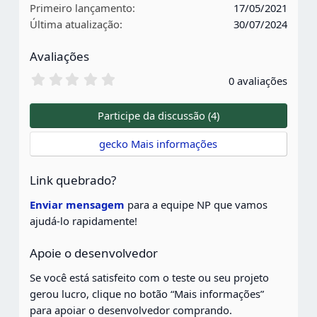
Primeiro lançamento
17/05/2021
s
Última atualização
30/07/2024
:
Avaliações
0
0 avaliações
,
0
0
Participe da discussão (4)
e
s
gecko Mais informações
t
r
e
Link quebrado?
l
a
Enviar mensagem
para a equipe NP que vamos
s
ajudá-lo rapidamente!
Apoie o desenvolvedor
Se você está satisfeito com o teste ou seu projeto
gerou lucro, clique no botão “Mais informações”
para apoiar o desenvolvedor comprando.