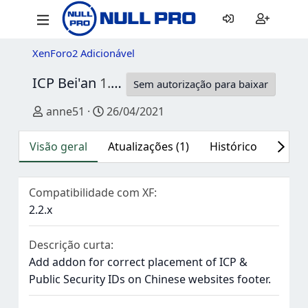
XenForo2 Adicionável
ICP Bei'an
1.1.3
Sem autorização para baixar
Autor
Data de criação
anne51
26/04/2021
Visão geral
Atualizações (1)
Histórico
Discu
Compatibilidade com XF
2.2.x
Descrição curta
Add addon for correct placement of ICP &
Public Security IDs on Chinese websites footer.