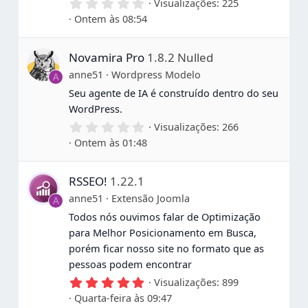
0
Visualizações
225
,
Ontem às 08:54
0
0
e
Novamira Pro
1.8.2 Nulled
s
t
anne51
Wordpress Modelo
A
r
e
Seu agente de IA é construído dentro do seu
l
WordPress.
a
s
0
Visualizações
266
,
Ontem às 01:48
0
0
e
RSSEO!
1.22.1
s
t
anne51
Extensão Joomla
A
r
e
Todos nós ouvimos falar de Optimização
l
para Melhor Posicionamento em Busca,
a
s
porém ficar nosso site no formato que as
pessoas podem encontrar
5
Visualizações
899
,
Quarta-feira às 09:47
0