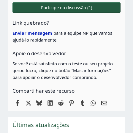
0
0
Participe da discussão (1)
e
s
t
Link quebrado?
r
e
Enviar mensagem
para a equipe NP que vamos
l
ajudá-lo rapidamente!
a
s
Apoie o desenvolvedor
Se você está satisfeito com o teste ou seu projeto
gerou lucro, clique no botão “Mais informações”
para apoiar o desenvolvedor comprando.
Compartilhar este recurso
Facebook
X
Bluesky
LinkedIn
Reddit
Pinterest
Tumblr
WhatsApp
Email
Últimas atualizações