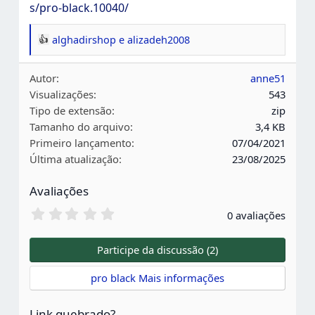
s/pro-black.10040/
alghadirshop
e
alizadeh2008
R
e
Autor
anne51
a
Visualizações
543
ç
Tipo de extensão
zip
õ
Tamanho do arquivo
3,4 KB
e
Primeiro lançamento
07/04/2021
s
Última atualização
23/08/2025
:
Avaliações
0
0 avaliações
,
0
0
Participe da discussão (2)
e
s
pro black Mais informações
t
r
e
Link quebrado?