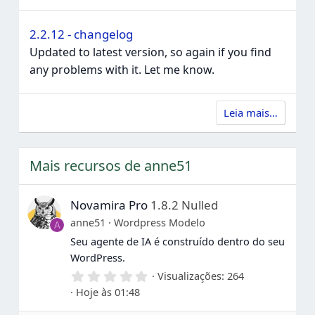
2.2.12 - changelog
Updated to latest version, so again if you find
any problems with it. Let me know.
Leia mais…
Mais recursos de anne51
Novamira Pro
1.8.2 Nulled
anne51
Wordpress Modelo
A
Seu agente de IA é construído dentro do seu
WordPress.
0
Visualizações
264
,
Hoje às 01:48
0
0