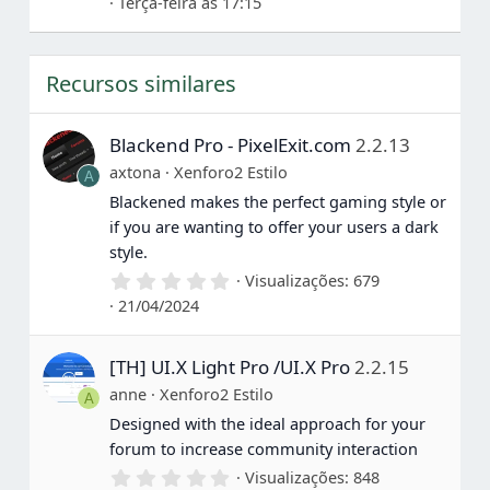
Terça-feira às 17:15
0
0
e
s
Recursos similares
t
r
e
l
Blackend Pro - PixelExit.com
2.2.13
a
s
axtona
Xenforo2 Estilo
A
Blackened makes the perfect gaming style or
if you are wanting to offer your users a dark
style.
0
Visualizações
679
,
21/04/2024
0
0
e
[TH] UI.X Light Pro /UI.X Pro
2.2.15
s
t
anne
Xenforo2 Estilo
A
r
e
Designed with the ideal approach for your
l
forum to increase community interaction
a
s
0
Visualizações
848