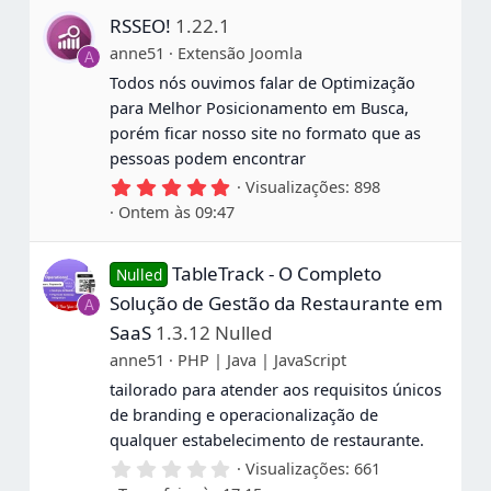
e
RSSEO!
1.22.1
s
t
anne51
Extensão Joomla
A
r
e
Todos nós ouvimos falar de Optimização
l
para Melhor Posicionamento em Busca,
a
s
porém ficar nosso site no formato que as
pessoas podem encontrar
5
Visualizações
898
,
Ontem às 09:47
0
0
e
TableTrack - O Completo
s
Nulled
t
Solução de Gestão da Restaurante em
A
r
e
SaaS
1.3.12 Nulled
l
anne51
PHP | Java | JavaScript
a
s
tailorado para atender aos requisitos únicos
de branding e operacionalização de
qualquer estabelecimento de restaurante.
0
Visualizações
661
,