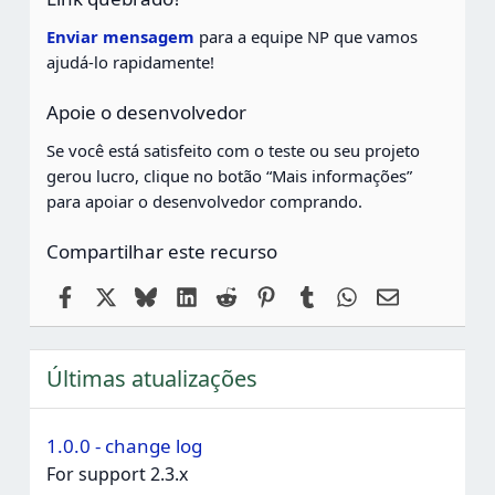
l
a
Enviar mensagem
para a equipe NP que vamos
s
ajudá-lo rapidamente!
Apoie o desenvolvedor
Se você está satisfeito com o teste ou seu projeto
gerou lucro, clique no botão “Mais informações”
para apoiar o desenvolvedor comprando.
Compartilhar este recurso
Facebook
X
Bluesky
LinkedIn
Reddit
Pinterest
Tumblr
WhatsApp
Email
Últimas atualizações
1.0.0 - change log
For support 2.3.x