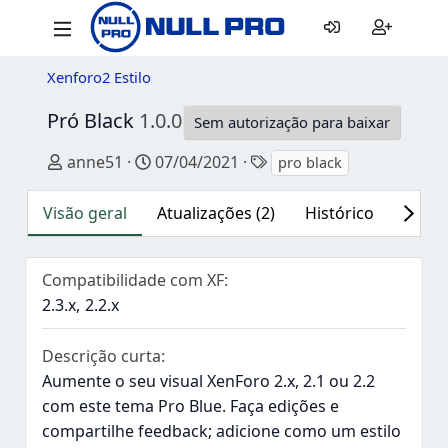
Xenforo2 Estilo
Pró Black
1.0.0
Sem autorização para baixar
Autor
Data de criação
Tags
anne51
07/04/2021
pro black
Visão geral
Atualizações (2)
Histórico
Discu
Compatibilidade com XF
2.3.x
2.2.x
Descrição curta
Aumente o seu visual XenForo 2.x, 2.1 ou 2.2
com este tema Pro Blue. Faça edições e
compartilhe feedback; adicione como um estilo