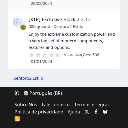
,
28/03/2024
0
0
e
[XTR] Exclusive Black
2.2.12
s
t
00legoland
Xenforo2 Estilo
0
r
e
Enjoy the extreme customization power and
l
a very big set of modern components,
a
s
features and options.
0
Visualizações
506
,
01/01/2023
0
0
e
s
Xenforo2 Estilo
t
r
e
Português (BR)
l
a
Sobre Nós
Fale conosco
Termos e regras
s
Política de privacidade
Ajuda
R
S