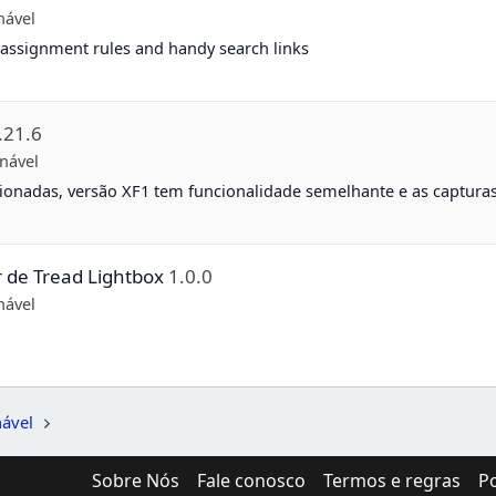
nável
assignment rules and handy search links
.21.6
nável
cionadas, versão XF1 tem funcionalidade semelhante e as captura
r de Tread Lightbox
1.0.0
nável
nável
Sobre Nós
Fale conosco
Termos e regras
Po