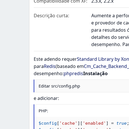
Compatibilidade com XF
2.3.x
2.2.x
Descrição curta
Aumente a perfor
e provedor de ca
para resultados ó
detalhes do servi
desempenho. Para 
Este adendo requer
Standard Library by Xo
para
Redis
(baseado em
Cm_Cache_Backend_
desempenho:
phpredis
Instalação
Editar src/config.php
e adicionar:
PHP:
$config
[
'cache'
]
[
'enabled'
]
=
true