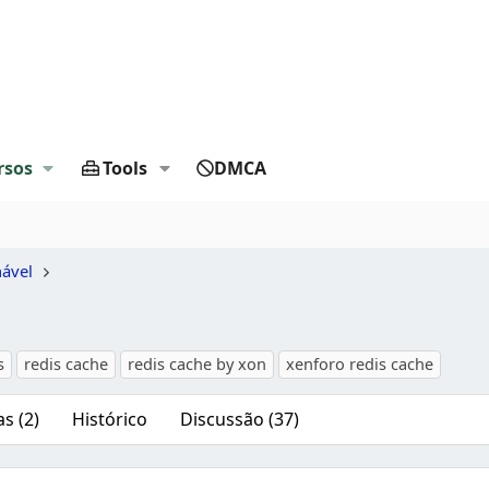
rsos
Tools
DMCA
nável
s
redis cache
redis cache by xon
xenforo redis cache
s (2)
Histórico
Discussão (37)