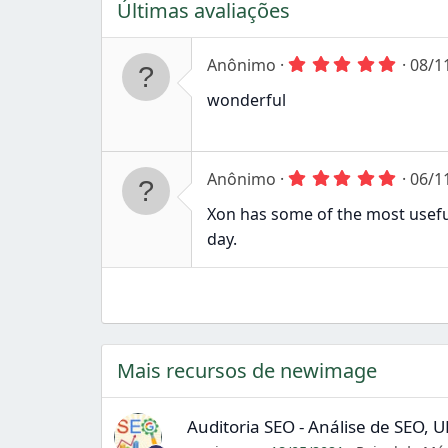
Últimas avaliações
5
Anônimo
08/1
,
0
wonderful
0
e
s
t
r
5
Anônimo
06/1
e
,
l
0
Xon has some of the most useful 
a
0
day.
s
e
s
t
r
e
l
a
s
Mais recursos de newimage
Auditoria SEO - Análise de SEO,