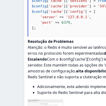
$config
[
'cache'
]
[
'sessions'
]
=
tru
$config
[
'cache'
]
[
'provider'
]
=
'SV
$config
[
'cache'
]
[
'config'
]
=
[
'server'
=
>
'127.0.0.1'
,
'port'
=
>
6379
,
]
;
Resolução de Problemas
Atenção: o Redis é muito sensível ao latênc
erros no protocolo forem experimentadas
d
Escalando
Com o $config['cache']['config']
servidor. Este mantém todas as opções do 'c
amostras de configuração.
alta disponibili
Redis Sentinel e não suporta a cluteração m
Adicionalmente, este adendo implem
Suporte do Redis Sentinel para alta dis