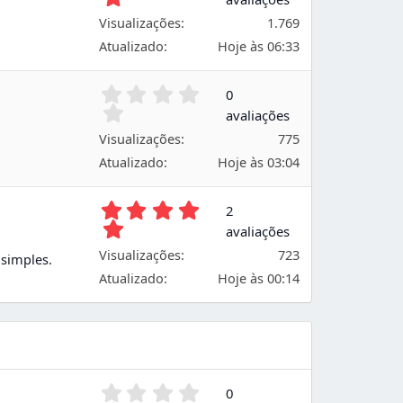
0
o
Visualizações
1.769
0
e
Atualizado
Hoje às 06:33
s
t
0
0
r
,
avaliações
e
0
l
Visualizações
775
0
a
e
Atualizado
Hoje às 03:04
s
s
t
5
2
r
,
avaliações
e
0
l
Visualizações
723
simples.
0
a
e
Atualizado
Hoje às 00:14
s
s
t
r
e
l
a
0
0