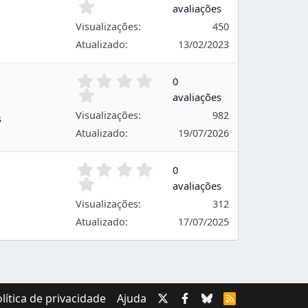
s
,
avaliações
0
Visualizações
450
0
e
Atualizado
13/02/2023
s
t
0
0
r
,
avaliações
e
0
l
Visualizações
982
s
0
a
e
Atualizado
19/07/2026
s
s
t
0
0
r
,
avaliações
e
0
l
Visualizações
312
0
a
e
Atualizado
17/07/2025
s
s
t
r
e
l
lítica de privacidade
Ajuda
R
a