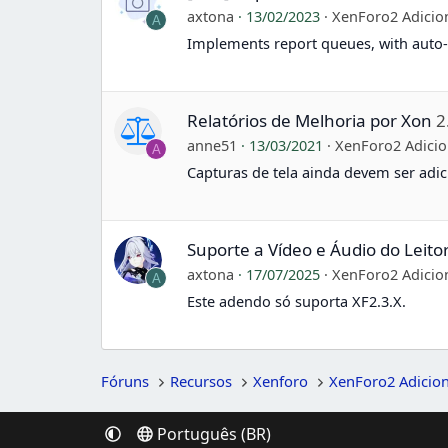
axtona
13/02/2023
XenForo2 Adicio
A
Implements report queues, with auto-
Relatórios de Melhoria por Xon
2
anne51
13/03/2021
XenForo2 Adicio
A
Capturas de tela ainda devem ser adi
Suporte a Vídeo e Áudio do Leito
axtona
17/07/2025
XenForo2 Adicio
A
Este adendo só suporta XF2.3.X.
Fóruns
Recursos
Xenforo
XenForo2 Adicio
Português (BR)