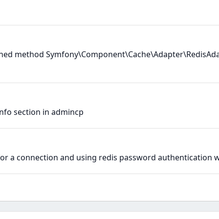
defined method Symfony\Component\Cache\Adapter\RedisAdap
nfo section in admincp
 for a connection and using redis password authentication w