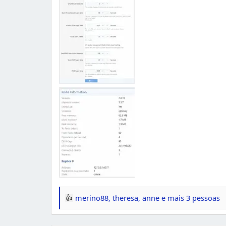
merino88
,
theresa
,
anne
e mais 3 pessoas
R
e