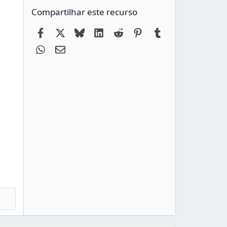
Compartilhar este recurso
Facebook
X
Bluesky
LinkedIn
Reddit
Pinterest
Tumblr
WhatsApp
Email