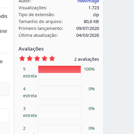
Autor
newimage
Visualizações
1.723
Tipo de extensão
zip
edis
Tamanho do arquivo
80,6 KB
Primeiro lançamento
09/07/2020
inir
Última atualização
04/03/2026
Avaliações
5
2 avaliações
do
,
0
5
100%
0
estrela
e
s
t
4
0%
r
estrela
e
l
a
3
0%
s
estrela
2
0%