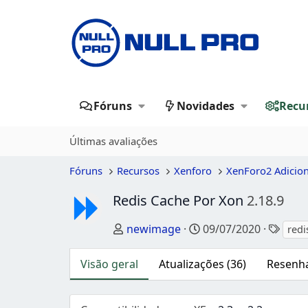
Fóruns
Novidades
Recu
Últimas avaliações
Fóruns
Recursos
Xenforo
XenForo2 Adicio
Redis Cache Por Xon
2.18.9
Autor
Data de criação
Tags
newimage
09/07/2020
redi
Visão geral
Atualizações (36)
Resenha