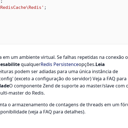
e
;
\RedisCache\Redis'
;
ia em um ambiente virtual. Se falhas repetidas na conexão 
esabilite
qualquer
Redis Persistence
opções.
Leia
 leituras podem ser adiadas para uma única instância de
onfig' (exceto a configuração do servidor) Veja a FAQ para
dade
O componente Zend de suporte ao master/slave com 
ulti-master do Redis.
enta o armazenamento de contagens de threads em um fó
ponibilidade (veja a FAQ para detalhes).