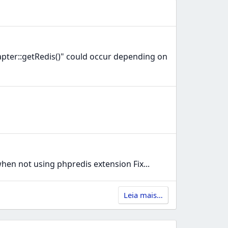
ter::getRedis()" could occur depending on
hen not using phpredis extension Fix...
Leia mais…