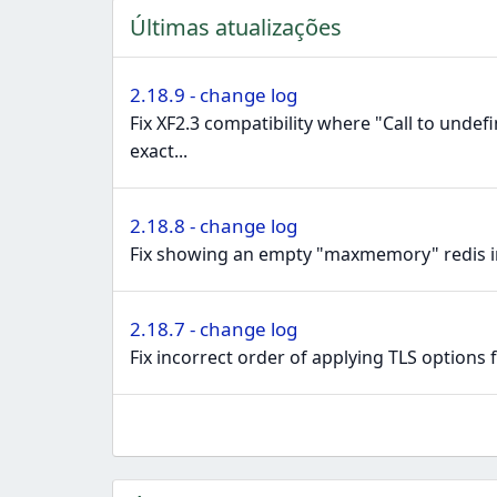
a
Últimas atualizações
ç
õ
e
2.18.9 - change log
s
Fix XF2.3 compatibility where "Call to un
:
exact...
2.18.8 - change log
Fix showing an empty "maxmemory" redis i
2.18.7 - change log
Fix incorrect order of applying TLS options