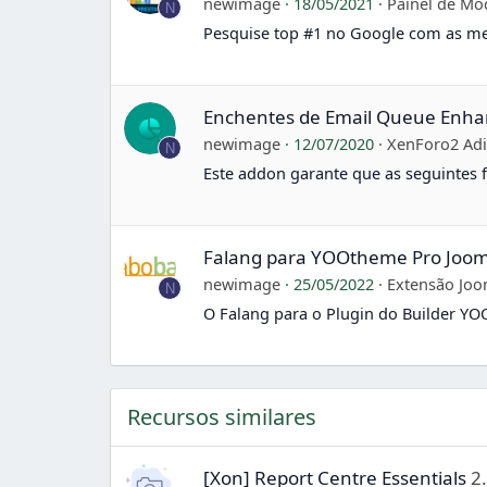
newimage
18/05/2021
Painel de Mó
N
Pesquise top #1 no Google com as me
Enchentes de Email Queue Enh
newimage
12/07/2020
XenForo2 Adi
N
Este addon garante que as seguintes f
Falang para YOOtheme Pro Joom
newimage
25/05/2022
Extensão Joo
N
O Falang para o Plugin do Builder Y
Recursos similares
[Xon] Report Centre Essentials
2