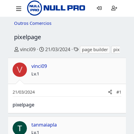
Outros Comercios
pixelpage
Criador do tópico
Data de início
Tags
vinci09
21/03/2024
page builder
pixelpage
vinci09
V
Lv.1
21/03/2024
#1
pixelpage
tanmaiapla
Lv.1