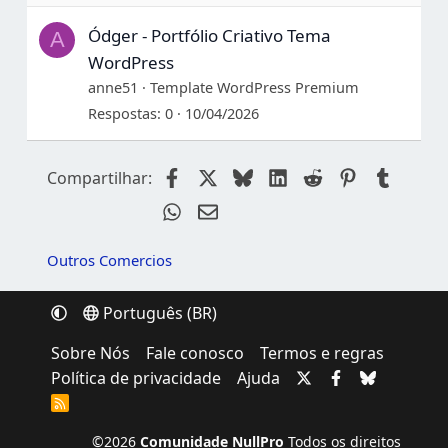
Ódger - Portfólio Criativo Tema
A
WordPress
anne51
Template WordPress Premium
Respostas
0
10/04/2026
Facebook
X
Bluesky
LinkedIn
Reddit
Pinterest
Tumblr
Compartilhar:
WhatsApp
Email
Outros Comercios
Português (BR)
Sobre Nós
Fale conosco
Termos e regras
Política de privacidade
Ajuda
R
S
S
©2026
Comunidade NullPro
Todos os direitos