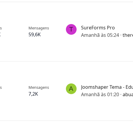
SureForms Pro
s
Mensagens
T
K
59,6K
Amanhã às 05:24
ther
Joomshaper Tema - Ed
s
Mensagens
A
7,2K
Amanhã às 01:20
abu