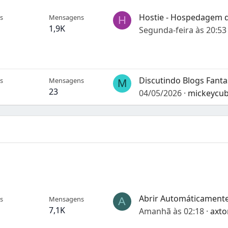
s
Mensagens
H
1,9K
Segunda-feira às 20:53
s
Mensagens
M
23
04/05/2026
mickeycu
s
Mensagens
A
7,1K
Amanhã às 02:18
axto