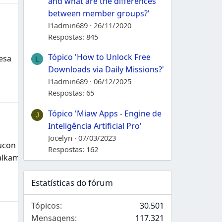
and what are the differences
s
between member groups?'
l1admin689
26/11/2020
Respostas: 845
Tópico 'How to Unlock Free
esa
L
Downloads via Daily Missions?'
l1admin689
06/12/2025
Respostas: 65
Tópico 'Miaw Apps - Engine de
J
Inteligência Artificial Pro'
Jocelyn
07/03/2023
ucon
Respostas: 162
alkam1982
Estatísticas do fórum
Tópicos
30.501
Mensagens
117.321