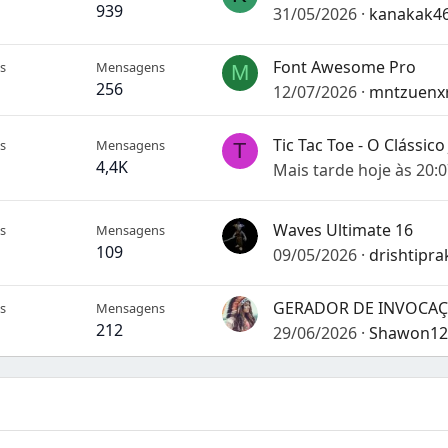
939
31/05/2026
kanakak4
Font Awesome Pro
s
Mensagens
M
256
12/07/2026
mntzuenx
s
Mensagens
T
4,4K
Mais tarde hoje às 20:
Waves Ultimate 16
s
Mensagens
109
09/05/2026
drishtipra
s
Mensagens
212
29/06/2026
Shawon12