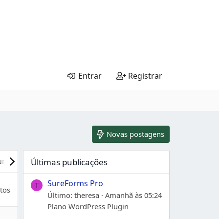
Entrar
Registrar
Novas postagens
urces
Featured Content
New Attachments
Últimas publicações
SureForms Pro
T
tos
Último: theresa
Amanhã às 05:24
Plano WordPress Plugin