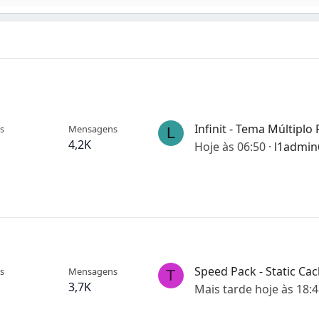
s
Mensagens
L
4,2K
Hoje às 06:50
l1admin
s
Mensagens
T
3,7K
Mais tarde hoje às 18: