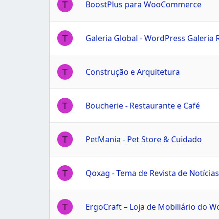
BoostPlus para WooCommerce
T
Galeria Global - WordPress Galeria
T
Construção e Arquitetura
T
Boucherie - Restaurante e Café
T
PetMania - Pet Store & Cuidado
T
T
ErgoCraft – Loja de Mobiliário do 
T