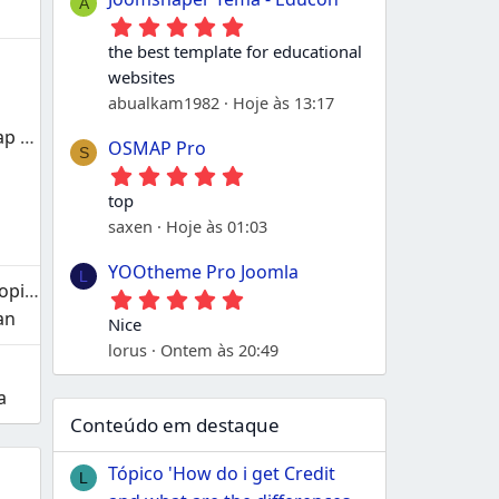
A
5
,
the best template for educational
0
websites
0
e
abualkam1982
Hoje às 13:17
s
Gerador de XML Sitemap para Google
t
OSMAP Pro
S
r
5
e
,
l
top
0
a
saxen
Hoje às 01:03
0
s
e
s
YOOtheme Pro Joomla
L
t
Louisi - Watch Store Shopify 2.0 Tema
5
r
,
an
e
Nice
0
l
lorus
Ontem às 20:49
0
a
e
s
s
a
t
Conteúdo em destaque
r
e
l
Tópico 'How do i get Credit
L
a