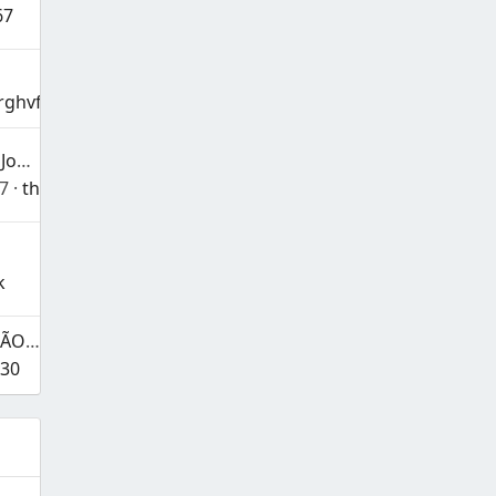
67
rghvfdfwbf
Tic Tac Toe - O Clássico Jogo de Tic Tac Toe Flutuar
07
theresa
k
GERADOR DE INVOCAÇÃO CSV PARA PDF – CLI PYTHON E GUI [Excluído]
30