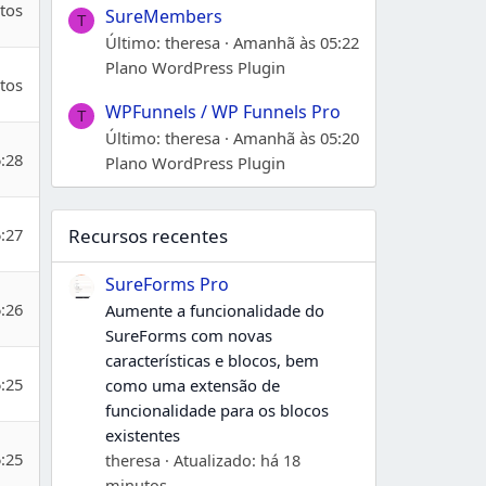
tos
SureMembers
T
Último: theresa
Amanhã às 05:22
Plano WordPress Plugin
tos
WPFunnels / WP Funnels Pro
T
Último: theresa
Amanhã às 05:20
5:28
Plano WordPress Plugin
5:27
Recursos recentes
SureForms Pro
5:26
Aumente a funcionalidade do
SureForms com novas
características e blocos, bem
5:25
como uma extensão de
funcionalidade para os blocos
existentes
5:25
theresa
Atualizado:
há 18
minutos