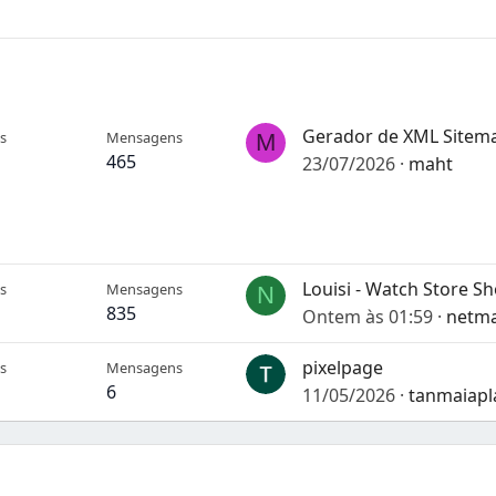
s
Mensagens
M
465
23/07/2026
maht
s
Mensagens
N
835
Ontem às 01:59
netm
pixelpage
s
Mensagens
6
11/05/2026
tanmaiapl