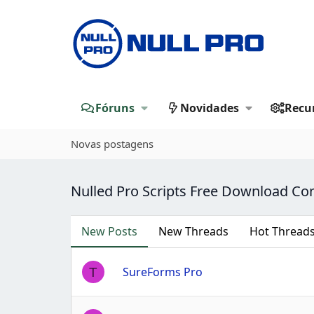
Fóruns
Novidades
Recu
Novas postagens
Nulled Pro Scripts Free Download C
New Posts
New Threads
Hot Thread
SureForms Pro
T