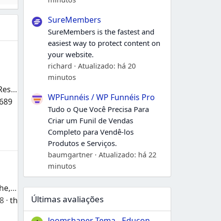
SureMembers
SureMembers is the fastest and
easiest way to protect content on
your website.
richard
Atualizado:
há 20
minutos
Infinit - Tema Múltiplo Responsivo para Magento 2 e 1
WPFunnéis / WP Funnéis Pro
689
Tudo o Que Você Precisa Para
Criar um Funil de Vendas
Completo para Vendê-los
Produtos e Serviços.
baumgartner
Atualizado:
há 22
minutos
Speed Pack - Static Cache, WEBP, SQL profiler and more
Últimas avaliações
48
theresa
Joomshaper Tema - Educon