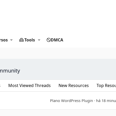
rsos
Tools
DMCA
ommunity
s
Most Viewed Threads
New Resources
Top Reso
Plano WordPress Plugin
há 18 minu