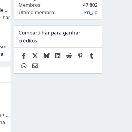
Membros
47.802
Hostie - Hospedagem de Websites e WHMCS Tema HTML
Último membro
kri_jio
hargrave
Compartilhar para ganhar
créditos
Discutindo Blogs Fantasma: Ideias, Tópicos e o Tema Aspect v1.8.1
ba
Facebook
X
Bluesky
LinkedIn
Reddit
Pinterest
Tumblr
WhatsApp
Email
Abrir Automáticamente + Sinal de Tópico Notificado
na