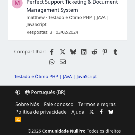
Perfect Support Ticketing & Document
M
Management System
matthew
Testado e Ótimo PHP | JAVA |
JavaScript
Respostas
3
03/02/2024
Facebook
X
Bluesky
LinkedIn
Reddit
Pinterest
Tumblr
Compartilhar:
WhatsApp
Email
Testado e Ótimo PHP | JAVA | JavaScript
Português (BR)
Sobre Nós
Fale conosco
Termos e regras
Política de privacidade
Ajuda
R
S
S
©2026
Comunidade NullPro
Todos os direitos