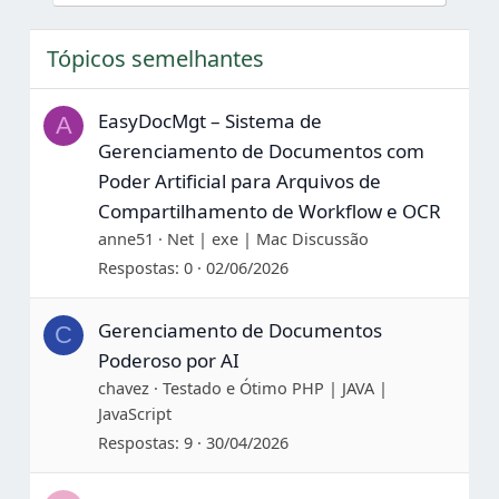
múltiplos ferramentas)
Interface limpa e prática (sem complexidade
Tópicos semelhantes
desnecessária)
Fluxos totalmente personalizáveis
Desenvolvido para real mundo
EasyDocMgt – Sistema de
A
Gerenciamento de Documentos com
Poder Artificial para Arquivos de
Compartilhamento de Workflow e OCR
anne51
Net | exe | Mac Discussão
Respostas
0
02/06/2026
Gerenciamento de Documentos
C
Poderoso por AI
chavez
Testado e Ótimo PHP | JAVA |
JavaScript
Respostas
9
30/04/2026