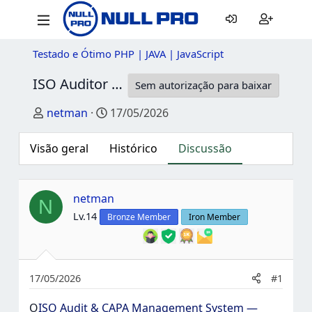
Testado e Ótimo PHP | JAVA | JavaScript
ISO Auditor e Sistema de Gerenciamento de CAPA - Controle de Documento, Risco, Compliance e Fluxo de Trabalho
Sem autorização para baixar
Criador do tópico
Data de início
netman
17/05/2026
Visão geral
Histórico
Discussão
netman
N
Lv.14
Bronze Member
Iron Member
17/05/2026
#1
O
ISO Audit & CAPA Management System —