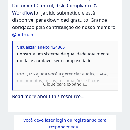
Document Control, Risk, Compliance &
Workflow
for já sido submetido e está
disponível para download gratuito. Grande
obrigação pela contribuição de nosso membro
@netman
!
Visualizar anexo 124365
Construa um sistema de qualidade totalmente
digital e auditável sem complexidade.
Pro QMS ajuda você a gerenciar audits, CAPA,
documentos, riscos, reclamações e fluxos —
Clique para expandir...
tudo em uma plataforma centralizada.
Desenvolvido para organizações que querem
Read more about this resource...
reduzir trabalho manual, melhorar compliance
e manter organizadas ao escala.
Você deve fazer login ou registrar-se para
Por Que Escolher Pro QMS?
responder aqui.
Sistema completo (não é necessário usar